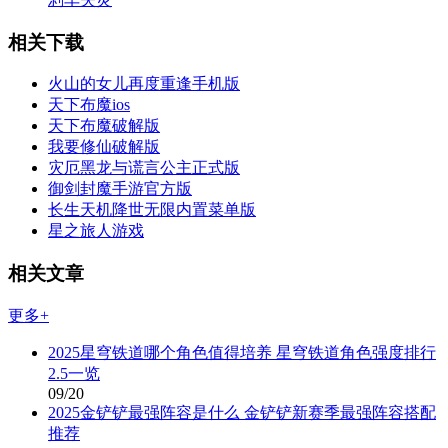
相关下载
火山的女儿再度重逢手机版
天下布魔ios
天下布魔破解版
我要修仙破解版
灾厄黑龙与谎言公主正式版
御剑封魔手游官方版
长生天机降世无限内置菜单版
星之旅人游戏
相关文章
更多+
2025星穹铁道哪个角色值得培养 星穹铁道角色强度排行
2.5一览
09/20
2025金铲铲最强阵容是什么 金铲铲新赛季最强阵容搭配
推荐