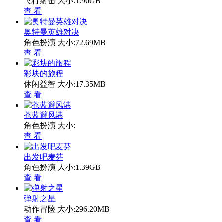
飞行射击
大小:1.96GB
查 看
奥特曼英雄对决
角色扮演
大小:72.69MB
查 看
彩块的旅程
休闲益智
大小:17.35MB
查 看
苍蓝避风港
角色扮演
大小:
查 看
出发吧麦芬
角色扮演
大小:1.39GB
查 看
弹射之星
动作冒险
大小:296.20MB
查 看