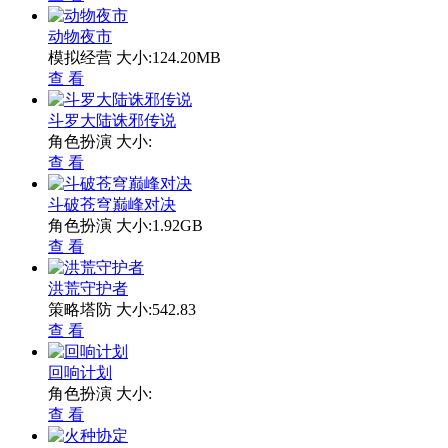
动物夜市
模拟经营
大小:124.20MB
查 看
斗罗大陆诛邪传说
角色扮演
大小:
查 看
斗破苍穹巅峰对决
角色扮演
大小:1.92GB
查 看
洪荒守护者
策略塔防
大小:542.83
查 看
回响计划
角色扮演
大小:
查 看