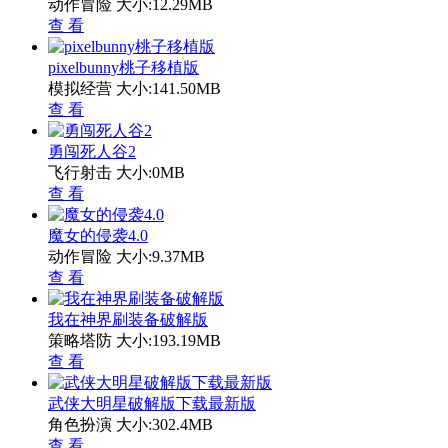
动作冒险
大小:12.29MB
查 看
pixelbunny桃子移植版
模拟经营
大小:141.50MB
查 看
勇闯死人谷2
飞行射击
大小:0MB
查 看
魔女的侵袭4.0
动作冒险
大小:9.37MB
查 看
我在神界刷装备破解版
策略塔防
大小:193.19MB
查 看
武侠大明星破解版下载最新版
角色扮演
大小:302.4MB
查 看