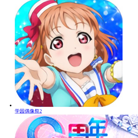
学园偶像祭2