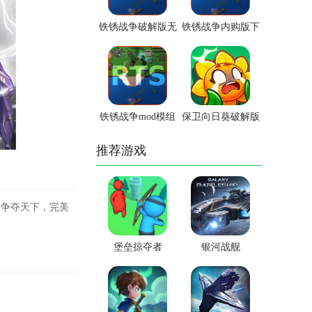
铁锈战争破解版无
铁锈战争内购版下
限金币无限造兵中
载安装
文版
铁锈战争mod模组
保卫向日葵破解版
大全
推荐游戏
争夺天下，完美
堡垒掠夺者
银河战舰