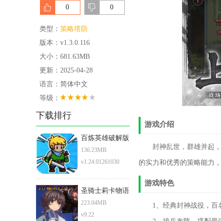
0
0
类型：
策略塔防
版本：v1.3.0.116
大小：681.63MB
更新：2025-04-28
语言：简体中文
等级：
下载排行
游戏介绍
百炼英雄破解版
封神乱世，群雄并起，万
136.23MB
v1.24.01261030
的实力和优秀的策略能力
游戏特色
圣骑士莉卡物语
223.04MB
1、经典封神战役，百名
v9.22