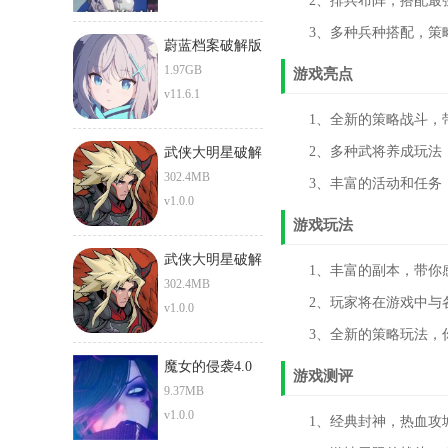
2、排兵布阵，搭配最强
3、多种兵种搭配，策略
蔚蓝档案破解版
1.97GB
游戏亮点
v11.6.1
1、全新的策略战斗，带
2、多种武将养成玩法，
武侠大明星破解
版
302.4MB
3、丰富的活动和任务，
v1.0.0
游戏玩法
武侠大明星破解
1、丰富的副本，带你感
版下载最新版
302.4MB
2、玩家将在游戏中与各
v1.0.0
3、全新的策略玩法，你
魔女的侵袭4.0
游戏测评
9.37MB
v1.0.0
1、经典封神，热血攻城