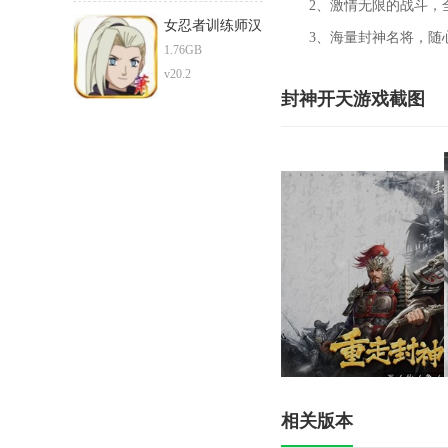
2、激情无限的战斗，全
女忍者训练师汉
3、海量封神名将，随心
化版
1.76GB
v20.2
封神开天游戏截图
相关版本