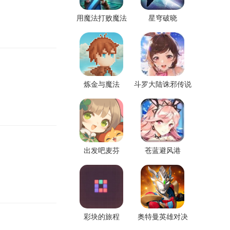
用魔法打败魔法
星穹破晓
炼金与魔法
斗罗大陆诛邪传说
出发吧麦芬
苍蓝避风港
彩块的旅程
奥特曼英雄对决