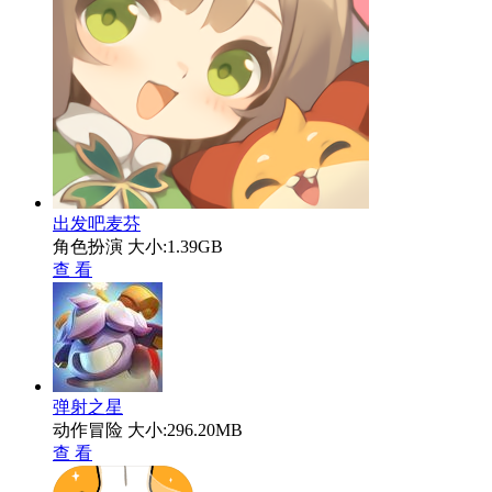
出发吧麦芬
角色扮演
大小:1.39GB
查 看
弹射之星
动作冒险
大小:296.20MB
查 看