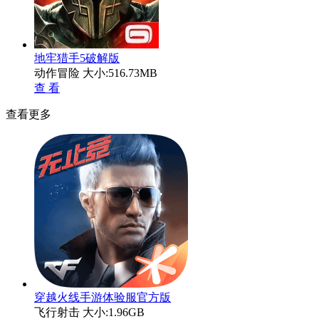
地牢猎手5破解版
动作冒险
大小:516.73MB
查 看
查看更多
穿越火线手游体验服官方版
飞行射击
大小:1.96GB