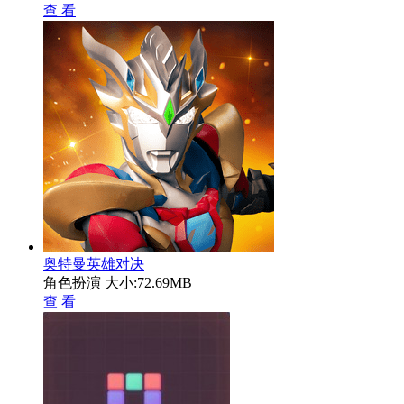
查 看
奥特曼英雄对决
角色扮演
大小:72.69MB
查 看