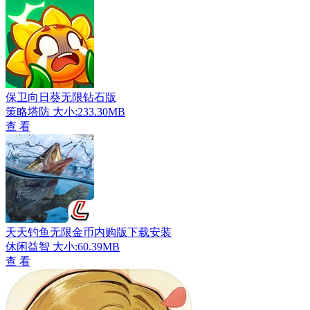
保卫向日葵无限钻石版
策略塔防
大小:233.30MB
查 看
天天钓鱼无限金币内购版下载安装
休闲益智
大小:60.39MB
查 看