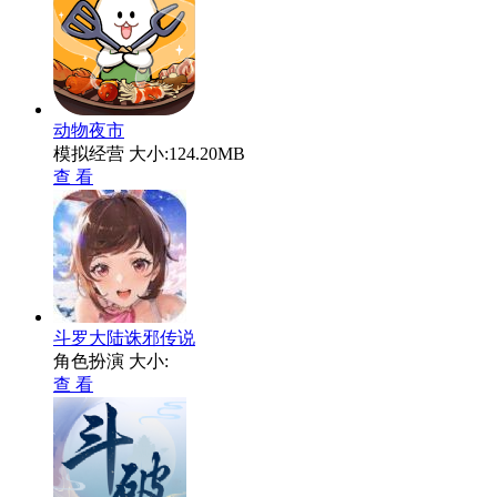
动物夜市
模拟经营
大小:124.20MB
查 看
斗罗大陆诛邪传说
角色扮演
大小:
查 看