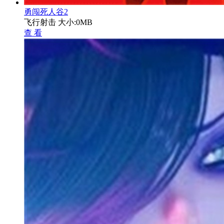
勇闯死人谷2
飞行射击
大小:0MB
查 看