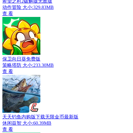
希望之村2破解版无敌版
动作冒险
大小:329.83MB
查 看
保卫向日葵免费版
策略塔防
大小:233.30MB
查 看
天天钓鱼内购版下载无限金币最新版
休闲益智
大小:60.39MB
查 看