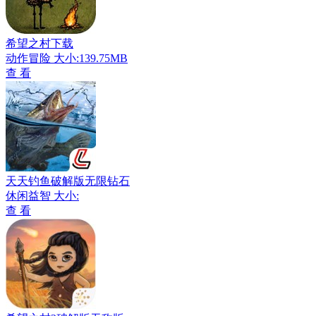
希望之村下载
动作冒险
大小:139.75MB
查 看
天天钓鱼破解版无限钻石
休闲益智
大小:
查 看