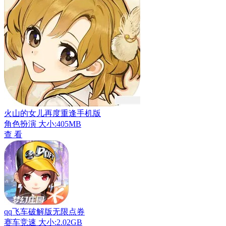
火山的女儿再度重逢手机版
角色扮演
大小:405MB
查 看
qq飞车破解版无限点券
赛车竞速
大小:2.02GB