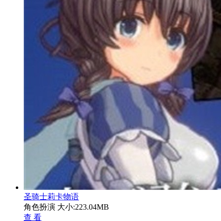
圣骑士莉卡物语
角色扮演
大小:223.04MB
查 看