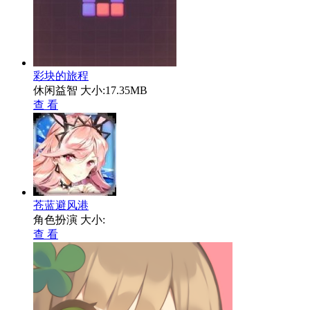
彩块的旅程
休闲益智
大小:17.35MB
查 看
苍蓝避风港
角色扮演
大小:
查 看