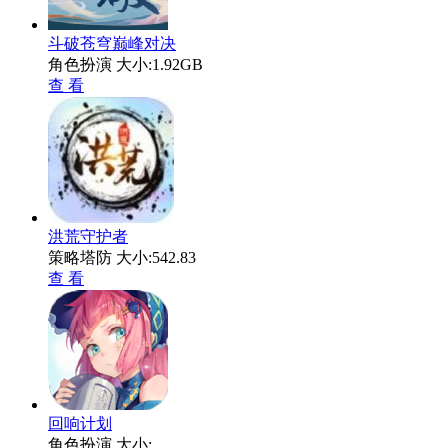
斗破苍穹巅峰对决
角色扮演
大小:1.92GB
查 看
洪荒守护者
策略塔防
大小:542.83
查 看
回响计划
角色扮演
大小: