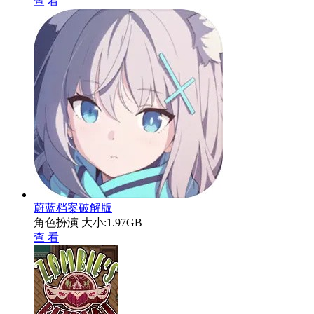
查 看
蔚蓝档案破解版
角色扮演
大小:1.97GB
查 看