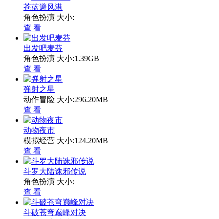
苍蓝避风港
角色扮演
大小:
查 看
出发吧麦芬
角色扮演
大小:1.39GB
查 看
弹射之星
动作冒险
大小:296.20MB
查 看
动物夜市
模拟经营
大小:124.20MB
查 看
斗罗大陆诛邪传说
角色扮演
大小:
查 看
斗破苍穹巅峰对决