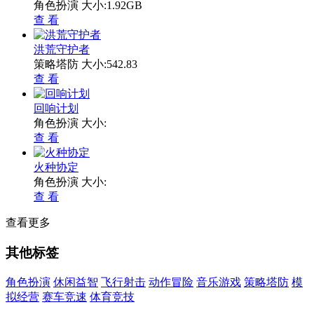
角色扮演
大小:1.92GB
查 看
洪荒守护者
策略塔防
大小:542.83
查 看
回响计划
角色扮演
大小:
查 看
火种协定
角色扮演
大小:
查 看
查看更多
其他标签
角色扮演
休闲益智
飞行射击
动作冒险
音乐游戏
策略塔防
模
拟经营
赛车竞速
体育竞技