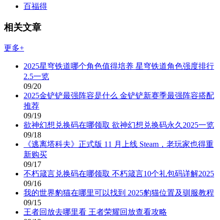
百福得
相关文章
更多+
2025星穹铁道哪个角色值得培养 星穹铁道角色强度排行
2.5一览
09/20
2025金铲铲最强阵容是什么 金铲铲新赛季最强阵容搭配
推荐
09/19
欲神幻想兑换码在哪领取 欲神幻想兑换码永久2025一览
09/18
《逃离塔科夫》正式版 11 月上线 Steam，老玩家也得重
新购买
09/17
不朽箴言兑换码在哪领取 不朽箴言10个礼包码详解2025
09/16
我的世界豹猫在哪里可以找到 2025豹猫位置及驯服教程
09/15
王者回放去哪里看 王者荣耀回放查看攻略