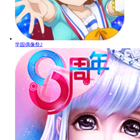
学园偶像祭2