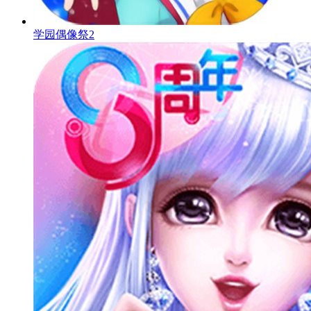
学园偶像祭2