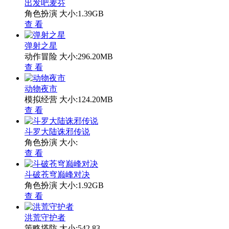
出发吧麦芬
角色扮演
大小:1.39GB
查 看
弹射之星
动作冒险
大小:296.20MB
查 看
动物夜市
模拟经营
大小:124.20MB
查 看
斗罗大陆诛邪传说
角色扮演
大小:
查 看
斗破苍穹巅峰对决
角色扮演
大小:1.92GB
查 看
洪荒守护者
策略塔防
大小:542.83