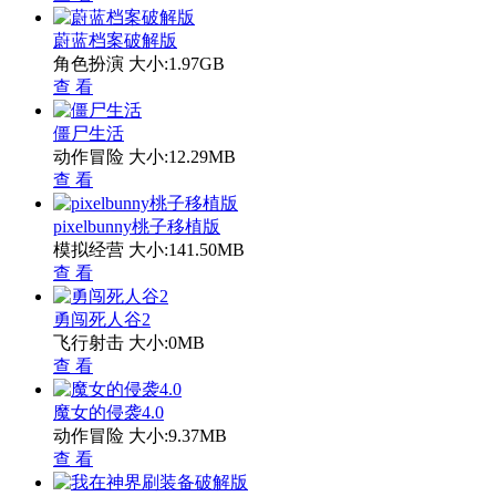
蔚蓝档案破解版
角色扮演
大小:1.97GB
查 看
僵尸生活
动作冒险
大小:12.29MB
查 看
pixelbunny桃子移植版
模拟经营
大小:141.50MB
查 看
勇闯死人谷2
飞行射击
大小:0MB
查 看
魔女的侵袭4.0
动作冒险
大小:9.37MB
查 看