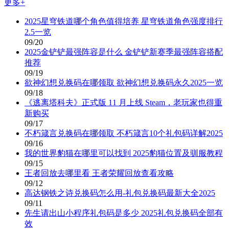
更多+
2025星穹铁道哪个角色值得培养 星穹铁道角色强度排行
2.5一览
09/20
2025金铲铲最强阵容是什么 金铲铲新赛季最强阵容搭配
推荐
09/19
欲神幻想兑换码在哪领取 欲神幻想兑换码永久2025一览
09/18
《逃离塔科夫》正式版 11 月上线 Steam，老玩家也得重
新购买
09/17
不朽箴言兑换码在哪领取 不朽箴言10个礼包码详解2025
09/16
我的世界豹猫在哪里可以找到 2025豹猫位置及驯服教程
09/15
王者回放去哪里看 王者荣耀回放查看攻略
09/12
高达钢铁之诗兑换码怎么用-礼包兑换码最新大全2025
09/11
先生请出山小程序礼包码是多少 2025礼包兑换码全部有
效