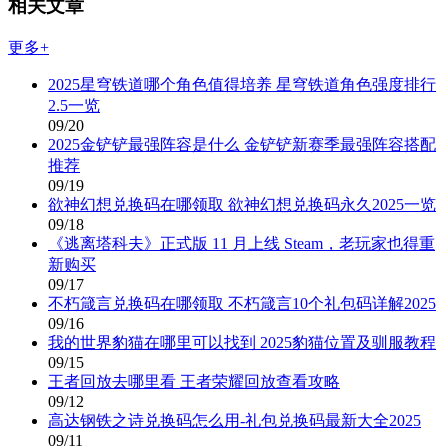
相关文章
更多+
2025星穹铁道哪个角色值得培养 星穹铁道角色强度排行
2.5一览
09/20
2025金铲铲最强阵容是什么 金铲铲新赛季最强阵容搭配
推荐
09/19
欲神幻想兑换码在哪领取 欲神幻想兑换码永久2025一览
09/18
《逃离塔科夫》正式版 11 月上线 Steam，老玩家也得重
新购买
09/17
不朽箴言兑换码在哪领取 不朽箴言10个礼包码详解2025
09/16
我的世界豹猫在哪里可以找到 2025豹猫位置及驯服教程
09/15
王者回放去哪里看 王者荣耀回放查看攻略
09/12
高达钢铁之诗兑换码怎么用-礼包兑换码最新大全2025
09/11