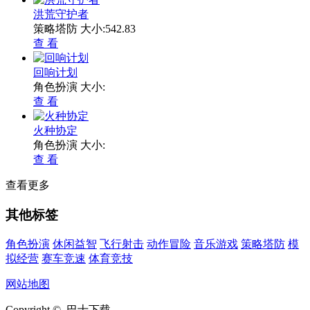
洪荒守护者
策略塔防
大小:542.83
查 看
回响计划
角色扮演
大小:
查 看
火种协定
角色扮演
大小:
查 看
查看更多
其他标签
角色扮演
休闲益智
飞行射击
动作冒险
音乐游戏
策略塔防
模
拟经营
赛车竞速
体育竞技
网站地图
Copyright © 巴士下载