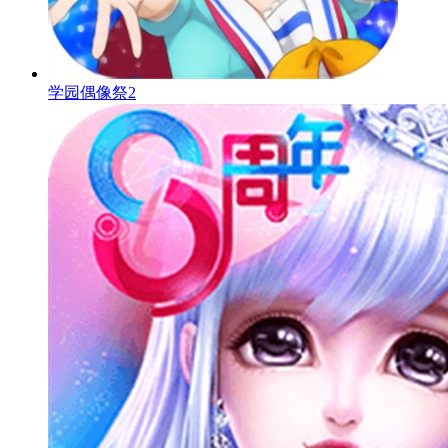
学园偶像祭2