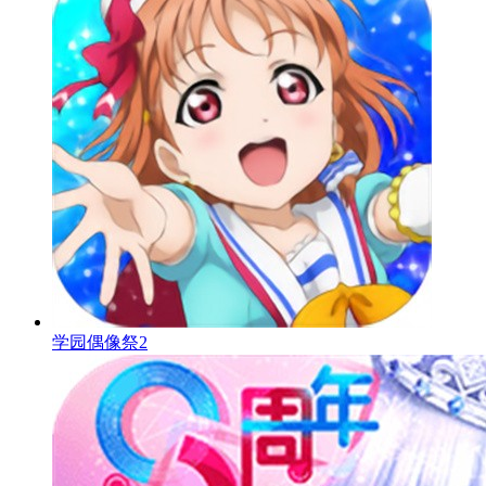
学园偶像祭2