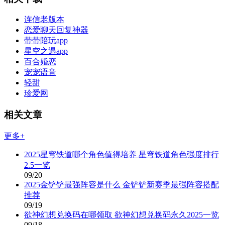
连信老版本
恋爱聊天回复神器
带带陪玩app
星空之遇app
百合婚恋
宠宠语音
轻甜
珍爱网
相关文章
更多+
2025星穹铁道哪个角色值得培养 星穹铁道角色强度排行
2.5一览
09/20
2025金铲铲最强阵容是什么 金铲铲新赛季最强阵容搭配
推荐
09/19
欲神幻想兑换码在哪领取 欲神幻想兑换码永久2025一览
09/18